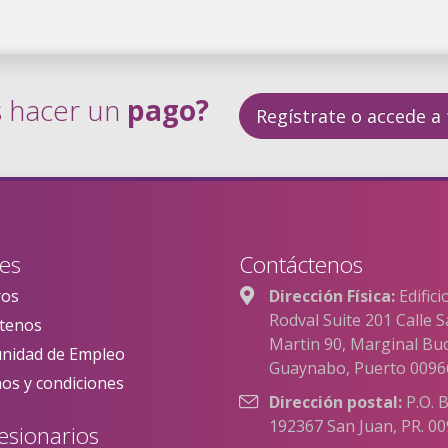
s hacer un
pago?
Regístrate o accede a
es
Contáctenos
ros
Dirección Física:
Edifici
Rodval Suite 201 Calle 
tenos
Martin 90, Marginal B
nidad de Empleo
Guaynabo, Puerto 0096
os y condiciones
Dirección postal:
P.O. 
192367 San Juan, PR. 0
esionarios