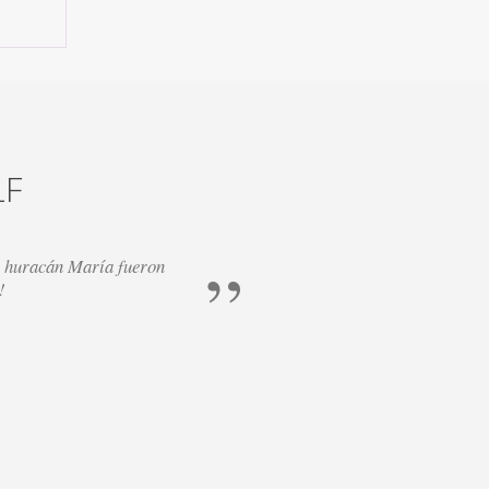
LF
el huracán María fueron
... los recomiend
!