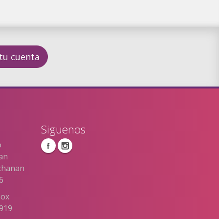
 tu cuenta
Siguenos
o
San
uchanan
6
Box
0919