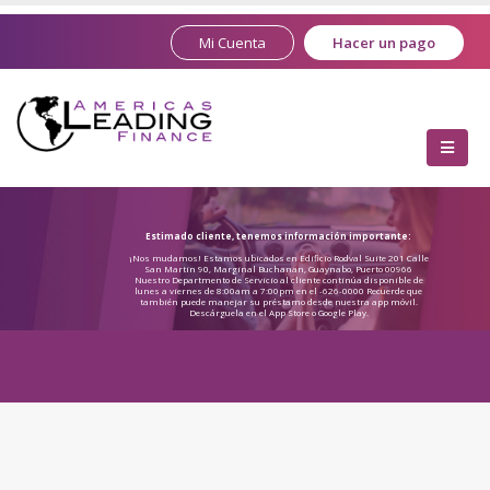
Mi Cuenta
Hacer un pago
Estimado cliente, tenemos información importante:
¡Nos mudamos! Estamos ubicados en Edificio Rodval Suite 201 Calle
San Martin 90, Marginal Buchanan, Guaynabo, Puerto 00966
Nuestro Departmento de Servicio al cliente continúa disponible de
lunes a viernes de 8:00am a 7:00pm en el
-
626
-
0000 Recuerde que
también puede manejar su préstamo desde nuestra app móvil.
Descárguela en el App Store o Google Play.